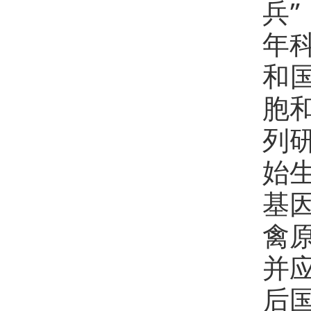
兵”
年
和
胞
列
始
基
禽
并
后