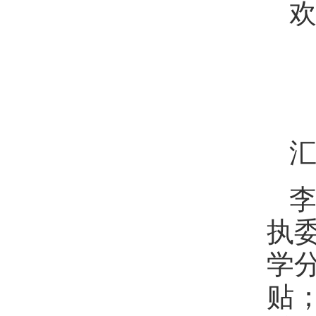
汇
执
学
贴