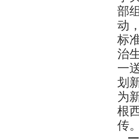
部
动
标
治
一
划
为
根
传