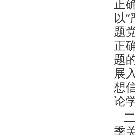
正
以
题
正
题
展
想
论
季