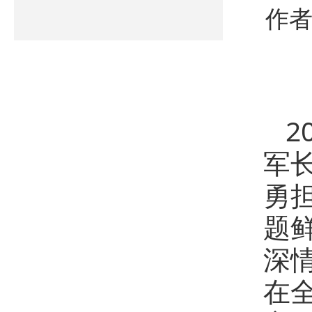
作者
2
军
勇
题
深
在