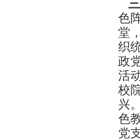
色
堂
织
政
活
校
兴
色
党