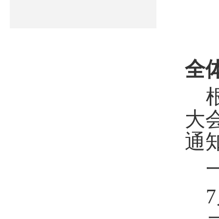
全
大
通