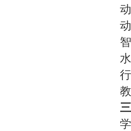
动
动
智
水
行
教