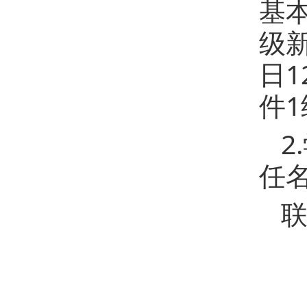
基
级
日1
件
2
任
联