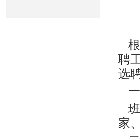
根
聘
选
家