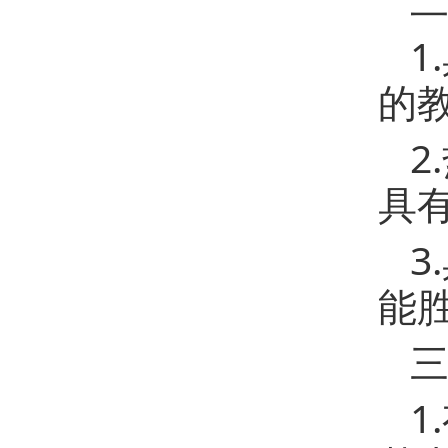
1
的
2
具
3
能
1