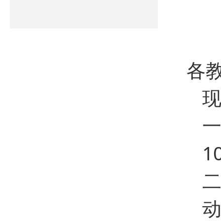
各
1
动