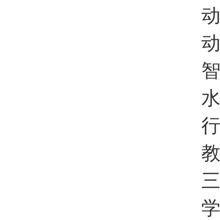
动
动
智
水
行
教