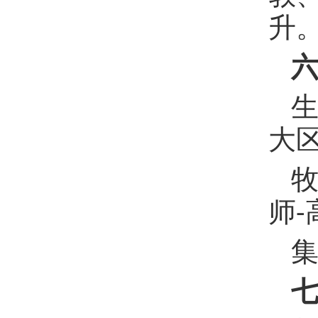
升
生
大
牧
师-
集