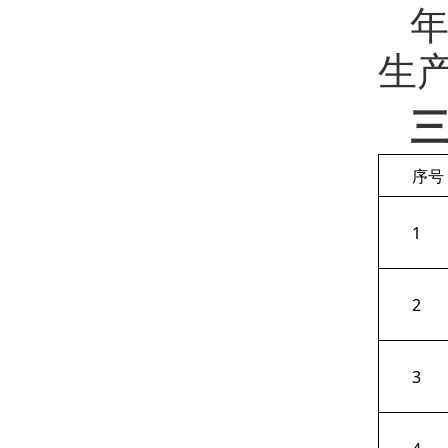
年
生
序号
1
2
3