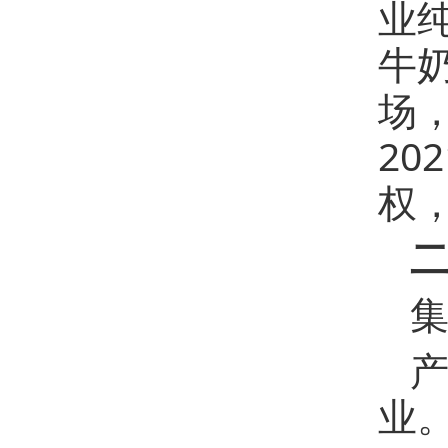
业
牛
场
2
权
集
业